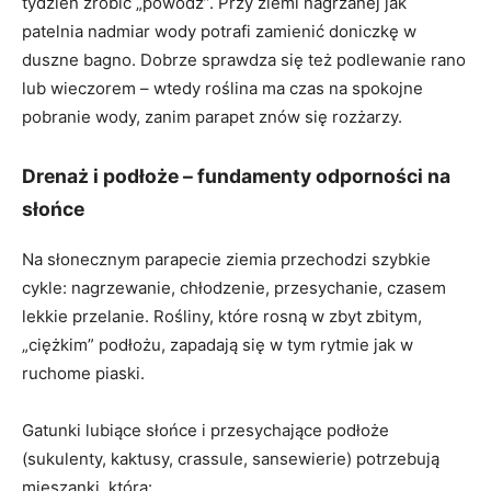
tydzień zrobić „powódź”. Przy ziemi nagrzanej jak
patelnia nadmiar wody potrafi zamienić doniczkę w
duszne bagno. Dobrze sprawdza się też podlewanie rano
lub wieczorem – wtedy roślina ma czas na spokojne
pobranie wody, zanim parapet znów się rozżarzy.
Drenaż i podłoże – fundamenty odporności na
słońce
Na słonecznym parapecie ziemia przechodzi szybkie
cykle: nagrzewanie, chłodzenie, przesychanie, czasem
lekkie przelanie. Rośliny, które rosną w zbyt zbitym,
„ciężkim” podłożu, zapadają się w tym rytmie jak w
ruchome piaski.
Gatunki lubiące słońce i przesychające podłoże
(sukulenty, kaktusy, crassule, sansewierie) potrzebują
mieszanki, która: