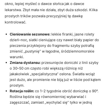
okno, lepiej myśleć o dawce słońca jak o dawce
lekarstwa. Zbyt mała nie działa, zbyt duża szkodzi. Kilka
prostych trików pozwala precyzyjniej tę dawkę
kontrolować.
Cieniowanie sezonowe:
lekkie firanki, jasne rolety
dzień–noc, siatki cieniujące czy nawet biały papier do
pieczenia przyklejony do fragmentu szyby potrafią
zmienić „pustynię” w łagodne, śródziemnomorskie
warunki.
Zmiana dystansu:
przesunięcie doniczki z linii szyby
o 30–50 cm często robi większą różnicę niż
jakakolwiek „specjalistyczna” osłona. Światła wciąż
jest dużo, ale promienie nie biją już w liście pod kątem
prostym.
Rotacja roślin:
co 1–2 tygodnie obróć doniczkę o 90°.
Roślina będzie się równomierniej wybarwiać i
zagęszczać, zamiast „wychylać się” tylko w jedną