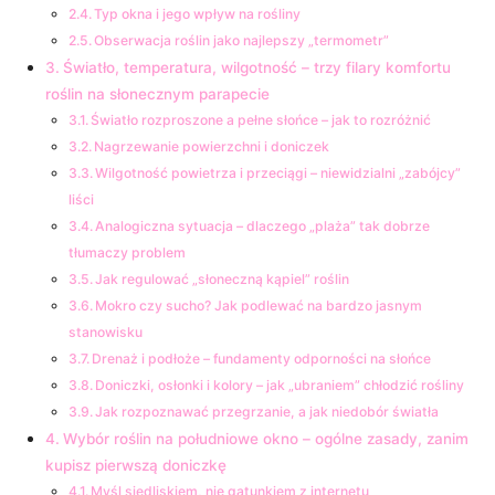
Typ okna i jego wpływ na rośliny
Obserwacja roślin jako najlepszy „termometr”
Światło, temperatura, wilgotność – trzy filary komfortu
roślin na słonecznym parapecie
Światło rozproszone a pełne słońce – jak to rozróżnić
Nagrzewanie powierzchni i doniczek
Wilgotność powietrza i przeciągi – niewidzialni „zabójcy”
liści
Analogiczna sytuacja – dlaczego „plaża” tak dobrze
tłumaczy problem
Jak regulować „słoneczną kąpiel” roślin
Mokro czy sucho? Jak podlewać na bardzo jasnym
stanowisku
Drenaż i podłoże – fundamenty odporności na słońce
Doniczki, osłonki i kolory – jak „ubraniem” chłodzić rośliny
Jak rozpoznawać przegrzanie, a jak niedobór światła
Wybór roślin na południowe okno – ogólne zasady, zanim
kupisz pierwszą doniczkę
Myśl siedliskiem, nie gatunkiem z internetu