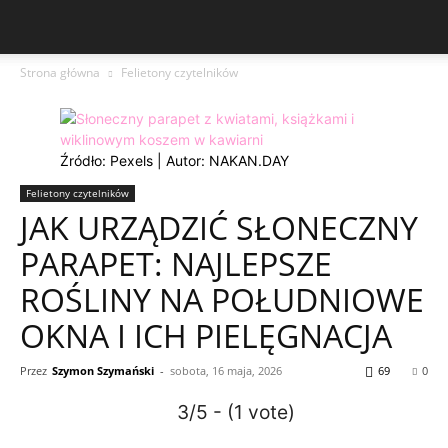
Strona główna
Felietony czytelników
Źródło: Pexels | Autor: NAKAN.DAY
Felietony czytelników
JAK URZĄDZIĆ SŁONECZNY
PARAPET: NAJLEPSZE
ROŚLINY NA POŁUDNIOWE
OKNA I ICH PIELĘGNACJA
Przez
Szymon Szymański
-
sobota, 16 maja, 2026
69
0
3/5 - (1 vote)