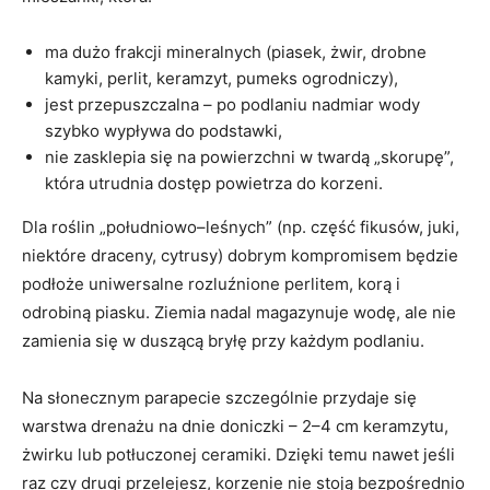
ma dużo frakcji mineralnych (piasek, żwir, drobne
kamyki, perlit, keramzyt, pumeks ogrodniczy),
jest przepuszczalna – po podlaniu nadmiar wody
szybko wypływa do podstawki,
nie zasklepia się na powierzchni w twardą „skorupę”,
która utrudnia dostęp powietrza do korzeni.
Dla roślin „południowo–leśnych” (np. część fikusów, juki,
niektóre draceny, cytrusy) dobrym kompromisem będzie
podłoże uniwersalne rozluźnione perlitem, korą i
odrobiną piasku. Ziemia nadal magazynuje wodę, ale nie
zamienia się w duszącą bryłę przy każdym podlaniu.
Na słonecznym parapecie szczególnie przydaje się
warstwa drenażu na dnie doniczki – 2–4 cm keramzytu,
żwirku lub potłuczonej ceramiki. Dzięki temu nawet jeśli
raz czy drugi przelejesz, korzenie nie stoją bezpośrednio