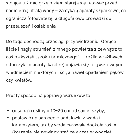
stojące tuż nad grzejnikiem starają się ratować przed
nadmierną utratą wody – zamykają aparaty szparkowe, co
ogranicza fotosyntezę, a długofalowo prowadzi do
przesuszeń i osłabienia.
Do tego dochodzą przeciągi przy wietrzeniu. Gorące
liście i nagły strumień zimnego powietrza z zewnątrz to
coś na kształt „szoku termicznego”. U roślin wrażliwych
(storczyki, maranty, kalatee) objawia się to gwałtownym
więdnięciem niektórych liści, a nawet opadaniem pąków
czy kwiatów.
Prosty sposób na poprawę warunków to:
odsunąć rośliny o 10–20 cm od samej szyby,
postawić na parapecie podstawki z wodą i
keramzytem, tak by woda parowała dookoła roślin
(korzenie nie powinny stać cały czas w wodzie),