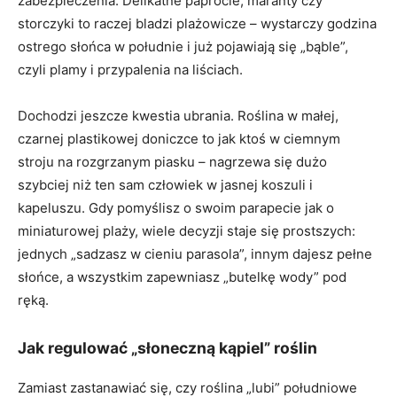
zabezpieczenia. Delikatne paprocie, maranty czy
storczyki to raczej bladzi plażowicze – wystarczy godzina
ostrego słońca w południe i już pojawiają się „bąble”,
czyli plamy i przypalenia na liściach.
Dochodzi jeszcze kwestia ubrania. Roślina w małej,
czarnej plastikowej doniczce to jak ktoś w ciemnym
stroju na rozgrzanym piasku – nagrzewa się dużo
szybciej niż ten sam człowiek w jasnej koszuli i
kapeluszu. Gdy pomyślisz o swoim parapecie jak o
miniaturowej plaży, wiele decyzji staje się prostszych:
jednych „sadzasz w cieniu parasola”, innym dajesz pełne
słońce, a wszystkim zapewniasz „butelkę wody” pod
ręką.
Jak regulować „słoneczną kąpiel” roślin
Zamiast zastanawiać się, czy roślina „lubi” południowe