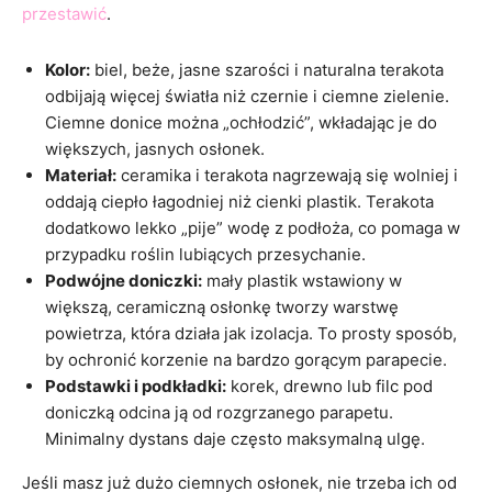
przestawić
.
Kolor:
biel, beże, jasne szarości i naturalna terakota
odbijają więcej światła niż czernie i ciemne zielenie.
Ciemne donice można „ochłodzić”, wkładając je do
większych, jasnych osłonek.
Materiał:
ceramika i terakota nagrzewają się wolniej i
oddają ciepło łagodniej niż cienki plastik. Terakota
dodatkowo lekko „pije” wodę z podłoża, co pomaga w
przypadku roślin lubiących przesychanie.
Podwójne doniczki:
mały plastik wstawiony w
większą, ceramiczną osłonkę tworzy warstwę
powietrza, która działa jak izolacja. To prosty sposób,
by ochronić korzenie na bardzo gorącym parapecie.
Podstawki i podkładki:
korek, drewno lub filc pod
doniczką odcina ją od rozgrzanego parapetu.
Minimalny dystans daje często maksymalną ulgę.
Jeśli masz już dużo ciemnych osłonek, nie trzeba ich od