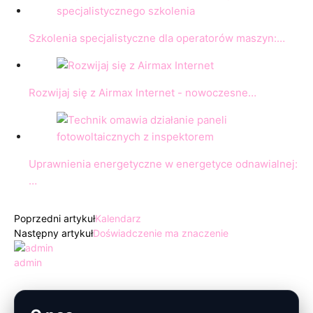
Szkolenia specjalistyczne dla operatorów maszyn:…
Rozwijaj się z Airmax Internet - nowoczesne…
Uprawnienia energetyczne w energetyce odnawialnej:
…
Poprzedni artykuł
Kalendarz
Następny artykuł
Doświadczenie ma znaczenie
admin